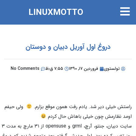
LINUXMOTTO
دروغ اول آوریل دبیان و دوستان
تولستوی
فروردین ۱۷, ۱۳۹۰
۷:۵۵ ق٫ظ
No Comments
تش خیلی دیر شد. یادم رفت همون موقع بزارم.
ولی حیفم
د نظارمش چون خیلی باهاش حال کردم
سایت دبیان، جنتو، آرچ، grml و opensuse از ۳۱ مارچ به مدت ۳
 تغییر کرده بود. اول جدیش گرفتم بعد متوجه شدیم که دروغ