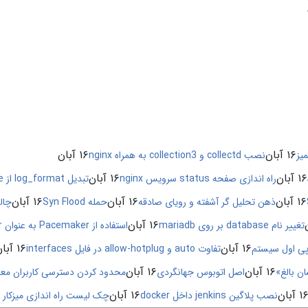
۱۶ آبان
۱۶ آبان
یز
نصب collectd و collection3 به همراه nginx
۱۶ آبان
۱۶ آبان
راه اندازی صفحه status سرویس nginx
تبدیل log_format از Apache به Nginx
۱۶ آبان
۱۶ آبان
۱۶ آبان
ذهن تحلیل گر آشفته و رویای صادقه
حمله Syn Flood
چال
۱۶ آبان
تغییر نام database بر روی mariadb
استفاده از Pacemaker به عنوان Cluster Manager
۱۶ آبان
۱۶ آبان
ی اول سیستم
تفاوت auto و allow-hotplug در فایل interfaces
۱۶ آبان
۱۶ آبان
ن بالغ»
اصل اتوبوس جهانگردی
محدود کردن دسترسی کاربران مع
۱ آبان
۱۶ آبان
نصب پلاگین jenkins داخل docker
چک لیست راه اندازی میزکار 