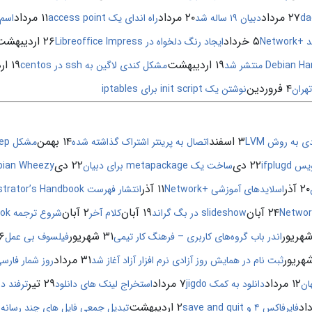
۲۷ مرداد
۲۰ مرداد
۱۱ مرداد
دبیان ۱۹ ساله شد
راه اندای یک access point
اسم
۵ خرداد
۲۶ اردیبهشت
Netw
ایجاد رنگ دلخواه در Libreoffice Impress
۱۹ اردیبهشت
۱۹ اردیبهشت
Debia منتشر شد
مشکل کندی لاگین به ssh در centos
۴ فروردین
نوشتن یک init script برای iptables
۳ اسفند
۱۴ بهمن
 به روش LVM
اتصال به پرینتر اشتراک گذاشته شده
مشکل beep یا همان بوق خودمون
۲۲ دی
۲۲ دی
ifplugd
ساخت یک metapackage برای دبیان
bian Wheezy
۲۰ آذر
۱۱ آذر
اسلایدهای آموزشی +Network
انتشار فهرست The Debian Administrator’s Handbook
۲۴ آبان
۱۹ آبان
۲ آبان
slideshow در بگ گراند
کلام آخر
شروع ترجمه The Debian Administrator’s Handbook
۳۱ شهریور
۲۶ ش
اندر باب گروه‌های کاربری – فرهنگ کار تیمی
فیلسوف بی عمل
۳۱ مرداد
ثبت نام در همایش روز آزادی نرم افزار آزاد آغاز شد
روز شمار فارسی
۱۲ مرداد
۷ مرداد
۲۹ تیر
ان
دانلود به کمک jigdo
استخراج لینک های دانلود
ترفند د
۲ اردیبهشت
فایرفاکس ۴ و save and quit
تبدیل جمعی فایل های چند رسانه 