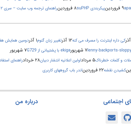
۹ فروردین
۸ فروردین
پیکربندی suPHP
راهنمای ترجمه وب سایت – سری ۲ (ایجاد محیط تست)
۱۲ آذر
۱ آذر
کی داره اینترنت را مصرف می کنه
تغییر زبان گنوم
دومین همایش هفت
۷ شهریور
۷ شهریور
lenny-backports-slopp
ekiga با پشتیبانی از G729
۵ مرداد
۲۸ خرداد
لات و کلمات خطرناک
اولین اعلانیه انتشار دبیان
راهنمای استفاده از t
۲۲ فروردین
کشیدن نقشه
اندر باب گروههای کاربری
ی اجتماعی
درباره من