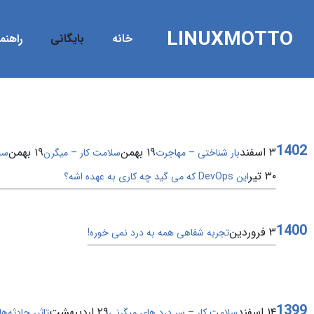
LINUXMOTTO
خانه
بایگانی
راهنمای s
1402
۳ اسفند
۱۹ بهمن
۱۹ بهمن
بار شناختی – مهاجرت
سلامت کار – میگرن
سل
۳۰ تیر
این DevOps که می گید چه کاری به عهده اشه؟
1400
۳ فروردین
تجربه شفاهی همه به درد نمی خوره!
1399
۱۴ اسفند
۲۹ اردیبهشت
سلامت کار – سر درد های میگرنی
تاثیر حادثه‌ها