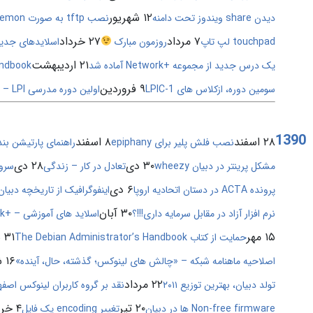
۱۲ شهریور
دیدن share ویندوز تحت دامنه
نصب tftp به صورت daemon
۷ مرداد
۲۷ خرداد
touchpad لپ تاپ
روزمون مبارک
اسلایدهای جدید +ork
۲۱ اردیبهشت
یک درس جدید از مجموعه +Network آماده شد
n Handbook
۹ فروردین
سومین دوره، ازکلاس های LPIC-1
اولین دوره مدرسی LPI – تهران
1390
۲۸ اسفند
۸ اسفند
نصب فلش پلیر برای epiphany
راهنمای پارتیشن بندی
۳۰ دی
۲۸ دی
مشکل پرینتر در دبیان wheezy
تعادل در کار – زندگی
سرویس 
۶ دی
پرونده ACTA در دستان اتحادیه اروپا
اینفوگرافیک از تاریخچه دبیان
۳۰ آبان
نرم افزار آزاد در مقابل سرمایه داری!!!؟
اسلاید های آموزشی – +Network
۱۵ مهر
۳۱ شهریور
حمایت از کتاب The Debian Administrator’s Handbook
۱۶ شهریور
اصلاحیه ماهنامه شبکه – «چالش های لینوکس؛ گذشته، حال، آینده»
۲۲ مرداد
تولد دبیان، بهترین توزیع ۲۰۱۱
نقد بر گروه کاربران لینوکس اصفه
۲۰ تیر
۴ خرداد
Non-free firmware ها در دبیان
تغییر encoding یک فایل