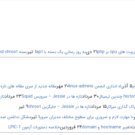
۲۱ دی
۱ تیر
ای cpu بر php
به روز رسانی یک بسته با apt
بسته bind-chroot
۵ آذر
۲۰ مهر
م
راه اندازی انجمن linux-admins
مقاله جدید از سری مقاله های تازه ها در 
۳۰ مرداد
۲۳ مرداد
تازه ها در Jessie – سرویس Squid
تازه ها د
۱۵ مرداد
۹ تیر
تازه ها در Jessie – جایگزین chroot
۱ تیر
۱۰ مهارت لازم و ضروری برای سطوح مختلف مدیران سرور
مشکل نداشتن صدا در n Jessie
۲۴ فروردین
تغییر hostname و domain
خلاصه دستورات آزمون LPIC-1