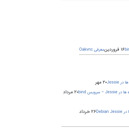
۱۶ فروردین
معرفی Oakvnc
۲۰ مهر
Jessie
۲۰ مرداد
ر Jessie – سرویس bind
۲۶ خرداد
Debia