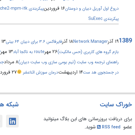
۱۶ فروردین
دروغ اول آوریل دبیان و دوستان
پیکربندی apache2-mpm-itk
پیکربندی SuExec
1389
۱۹ آذر
۱۸ آذر
۱۳ آذر
Network Manager
فایرفاکس ۳.۶ برای دبیان ۶۴ بیتی
۲۶ مهر
۱۳ مهر
بازم گروه های کاربری (حس مالکیت)
route به ناکجا آباد
y
۸ مرداد
راهنمای ترجمه وب سایت (تیم بومی سازی وب سایت دبیان)
جم
۱۴ اردیبهشت
۲۷ فروردین
در جستجوی هد ست
درمان سوزش اثناعشر
خوراک سایت
شبکه ها
برای دریافت بروزرسانی های این بلاگ میتوانید
عضو
شوید.
RSS feed