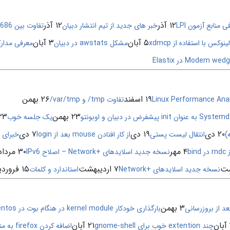
۱۲ آذر
۱۲ آذر
 منابع آزمون LPI
خبر های جدید از تیم انتشار دبیان
تفاوت بین i386,i486,i586,i686 و i786
۵ آبان
۳ آبان
مشکل awstats در دبیان
معرفی مدار
۱۹ اسفند
۲۶ بهمن
Linux Performance Ana
تفاوت tmp/ و var/tmp/
۲۳ بهمن
۲۳ بهم
و
یک جلسه خوب
۲۰ دی
۱۹ دی
۷ دی
)
انتقال لیست پستی
از کار افتادن mouse بعد از login
خبرای ج
۴ مهر
۳۰ مرداد
bin
نسخه جدید اسلاید‌های +Network – اصلاح IPv6
۷ اردیبهشت
۱۵ فروردین
نسخه جدید اسلاید‌های +Network
استاندارد و کلمات
۳ بهمن
د از بروزرسانی
بارگذاری خودکار kernel module در هنگام بوت در centos
۲۱ آبان
چند extention خوب برای gnome-shell
اضافه کردن firefox به منوی gnome-shell