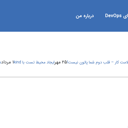
DevOp
درباره من
۲۵ مهر
۱ مرداد
امت کار – قلب دوم شما پاتون نیست!
ایجاد محیط تست با kind
دا