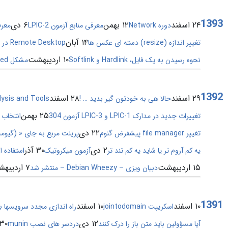
1393
۲۴ اسفند
۱۲ بهمن
۶ دی
دوره Network
معرفی منابع آزمون LPIC-2
معرفی
۱۴ آبان
تغییر اندازه (resize) دسته ای عکس ها
Remote Desktop در لینوکس با استفاده از xdmcp
۱۰ اردیبهشت
نحوه رسیدن به یک فایل، Hardlink و Softlink
مشکل Modem wedged در Elastix
1392
۲۹ اسفند
۲۸ اسفند
حالا هی به خودتون گیر بدید … !
lysis and Tools
۲۵ بهمن
تغییرات جدید در مدارک LPIC-1 و LPIC-3 آزمون 304
انتخاب Systemd به عنوان init پیشفرض در دبیان و اوبونت
۲۲ دی
تغییر file manager پیشفرض گنوم
پرینت مربع به جای « (گیومه
۲ دی
۳۰ آذر
یه کم آروم تر یا شاید یه کم تند تر
آزمون میکروتیک
استفاده از rndc در d
۱۵ اردیبهشت
۷ اردیبهشت
دبیان ویزی – Debian Wheezy – منتشر شد
1391
۱۰ اسفند
۱۰ اسفند
اسکریپت jointodomain
راه اندازی مجدد سرویسها بع
۱۲ دی
۳۰ آبان
آیا مسؤولین باید متن باز را درک کنند
دردسر های نصب munin