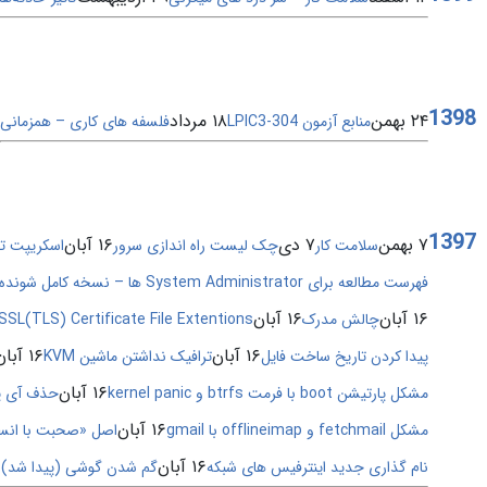
1398
۲۴ بهمن
۱۸ مرداد
منابع آزمون LPIC3-304
فلسفه های کاری – همزمانی
1397
۷ بهمن
۷ دی
۱۶ آبان
سلامت کار
چک لیست راه اندازی سرور
اسکریپت تم
فهرست مطالعه برای System Administrator ها – نسخه کامل شونده
۱۶ آبان
۱۶ آبان
چالش مدرک
SSL(TLS) Certificate File Extentions
۱۶ آبان
۱۶ آبان
پیدا کردن تاریخ ساخت فایل
ترافیک نداشتن ماشین KVM
۱۶ آبان
مشکل پارتیشن boot با فرمت btrfs و kernel panic
حذف آی پ
۱۶ آبان
مشکل fetchmail و offlineimap با gmail
اصل «صحبت با انسا
۱۶ آبان
۶
نام گذاری جدید اینترفیس های شبکه
گم شدن گوشی (پیدا شد)