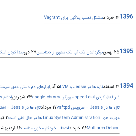
1396
۱۴ خرداد
مشکل نصب پلاگین برای Vagrant
1395
۲۵ بهمن
۲۷ دی
برگرداندن بک آپ یک ستون از دیتابیس
پیدا کردن اسکریپت ه
1394
۱۹ اسفند
۵ آذر
تازه ها در Jessie و LVM
ابزارهای دم دستی مدیر سیست
۲۳ شهریور
غیر فعال کردن speed dial مرورگر google-chrome
ادغام history چندین ترمینال
۱۷ مرداد
تازه ها در Jessie – سرویس vsftpd
تازه ها در Jessie – اشتراک گذاری میزکار
۲ تیر
مهارت های Linux System Administration ها در حال تغیر است
۲۶ خرداد
۱۶ اردیبهشت
Multiarch Debian
انتخاب خودکار مخزن مناسب