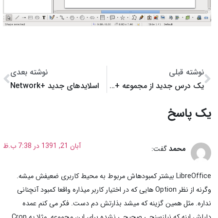
نوشته قبلی
نوشته بعدی
یک درس جدید از مجموعه +Network آماده شد
اسلایدهای جدید +Network
یک پاسخ
آبان 21, 1391 در 7:38 ب.ظ
محمد
گفت:
LibreOffice بیشتر کمبودهاش مربوط به محیط کاربری ضعیفش میشه.
وگرنه از نظر Option هایی که در اختیار کاربر میذاره واقعا کمبود آنچنانی
نداره. مثل همین گزینه که میشد بذارتش دم دست. فکر می کنم عمده
دلیلش اینه که نیازسنجی صحیحی نشده برای این مجموعه. مثلا یه Crop