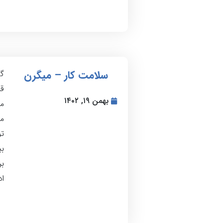
سلامت کار – میگرن
گ
قر
بهمن ۱۹, ۱۴۰۲
م
مس
تو
بی
اد