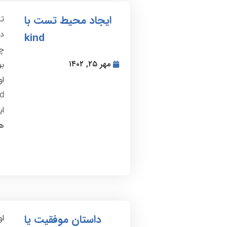
ایجاد محیط تست با
تا
دا
kind
چو
مهر ۲۵, ۱۴۰۲
بو
ای
ه
داستان موفقیت یا
ا