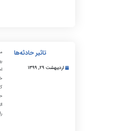
تاثیر حادثه‌ها
من
رو
اردیبهشت ۲۹, ۱۳۹۹
اح
خو
کت
ح
ال
را