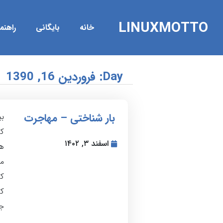
LINUXMOTTO
خانه
بایگانی
راهنمای s
Day: فروردین 16, 1390
بار شناختی – مهاجرت
بی
که
اسفند ۳, ۱۴۰۲
ه
می
کن
کن
جم