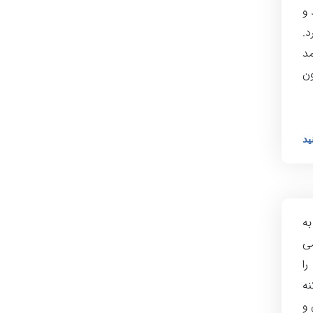
 و
د.
 اومد
ون
ید
به
ی
را
ه
 و