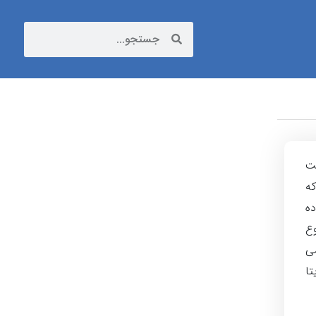
ست
که
ه
وع
می
تا