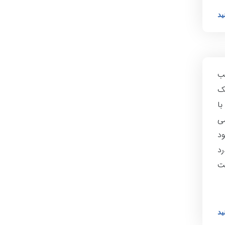
ید
ب
ک
ا
می
ود
رد
دارد و از ۲ تا ۷۲ ساعت
ید