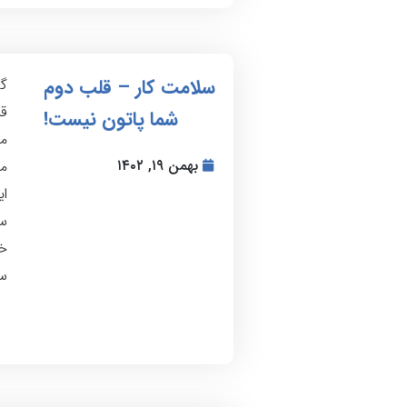
سلامت کار – قلب دوم
گ
قر
شما پاتون نیست!
م
بهمن ۱۹, ۱۴۰۲
مس
ای
سر
خن
سا