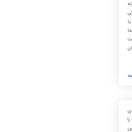
ته
کی
یا
ا
مت
ان
ید
دی
را
ین