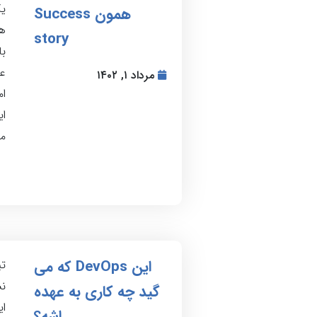
یک
همون Success
ها
story
با
عد
مرداد ۱, ۱۴۰۲
ام
ای
مو
این DevOps که می
تی
گید چه کاری به عهده
ای
اشه؟