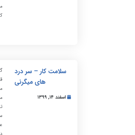
م
کا
سلامت کار – سر درد
گ
قر
های میگرنی
م
اسفند ۱۴, ۱۳۹۹
مس
تج
سر
عا
در