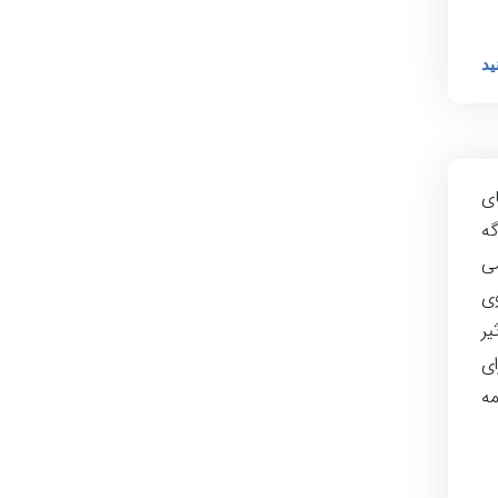
ید
ای
گه
ی
ی
یر
ی
مه