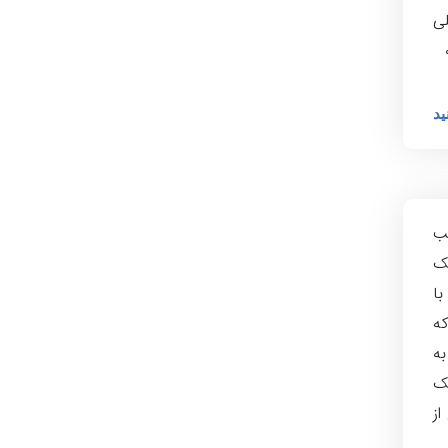
ی
ید
ب
ک
ا
ه
به
یک
از