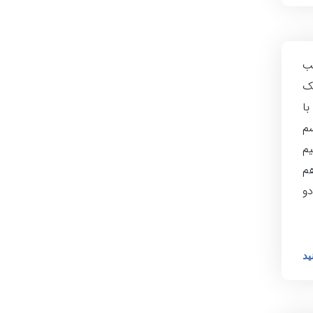
ب
ک
ا
سم
یم
م
دو
ید