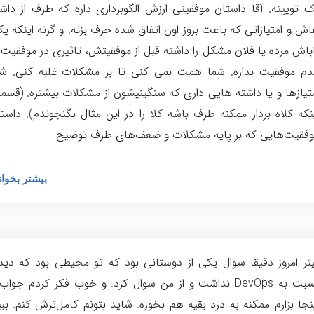
 توییته. آقا داستان موفقیتی ارزش الگوبرداری داره که طرف از داش
ش و امتیازاتی که باعث بروز اون اتفاق شده حرف بزنه. و گرنه اینکه ی
باش مرده یا فلان مشکل را داشته قبل از موفقیتش، تاثیری در موفقیت 
م موفقیت نداره. شما همت نمی کنی تا بر مشکلات غلبه کنی. شم
تیازها و یا داشته هایی داری که سنگینیشون از مشکلات بیشتره. (قس
نکه کلاه بردار ممکنه طرف باشه کلا را در این مثال نگنجوندم). داست
فقیت‌هایی که بر پایه مشکلات و ضعف‌های طرف توضیح
بیشتر بخوان
تر امروز دقیقا سوال یکی از دوستانی بود که تو محیطی بود که دی
نسبت به DevOps‌ نداشت و از من سوال کرد. و خوب فکر کردم جواب 
نجا بزارم ممکنه به درد بقیه هم بخوره. شاید بتونم کامل‌ترش کنم. بب