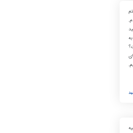
تم
م.
ید
به
kind. kind چیست؟
ای
م.
ید
ه